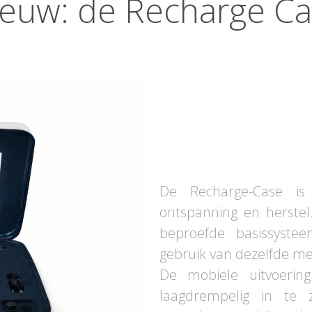
euw: de Recharge C
De Recharge-Case is
ontspanning en herstel
beproefde basissyst
gebruik van dezelfde me
De mobiele uitvoerin
laagdrempelig in te 