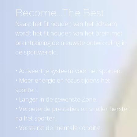
Become...The Best
Naast het fit houden van het lichaam
wordt het fit houden van het brein met
braintraining de nieuwste ontwikkeling in
de sportwereld.
• Activeert je systeem voor het sporten.
• Meer energie en focus tijdens het
sporten.
• Langer in de gewenste Zone.
• Verbeterde prestaties en sneller herstel
na het sporten.
• Versterkt de mentale conditie.